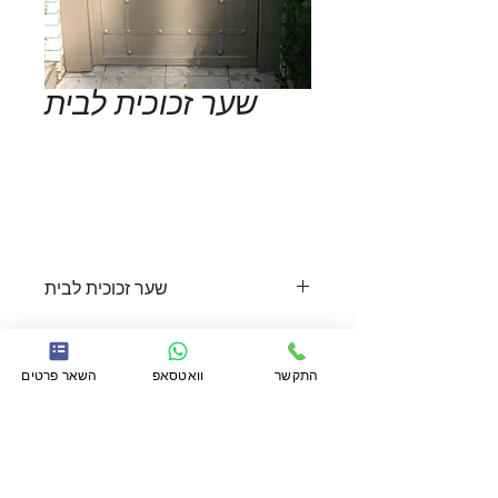
שער זכוכית לבית
Add to Cart
שער זכוכית לבית
שער מתכת דקורטיבי משולב זכוכית 
חלבית בעיצוב מודרני. השער משלב 
התקשר
וואטסאפ
השאר פרטים
בנוסף גם אלמנטים קלאסיים ומתאים 
כדוגמה לשער הולכי רגל והן כשער חשמלי 
התקשר
054-4393231
או לחץ כאן
לרכב. דגם זה מעוצב בידית דקורטיבית 
להשאיר פרטים בוואטסאפ. לחילופין
ופרופיל עבה להעצמת המראה היוקרתי.
מלא פרטים ונשוב אליך בהקדם