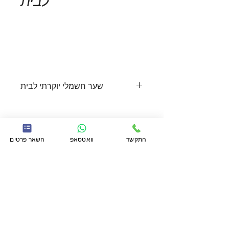
לבית
Add to Cart
שער חשמלי יוקרתי לבית
שער חשמלי
 בעיצוב אקסקלוסיבי קלאסי 
אשר מתאים במיוחד לחניות גדולות. 
עיצוב שער זה יכול להמשיך את הגדר אשר 
תעוצב בדוגמה זהה וכך לשמור על מראה 
התקשר
וואטסאפ
השאר פרטים
התקשר
054-4393231
או לחץ כאן
אחיד ונקי. שער זה מבליט במיוחד את 
להשאיר פרטים בוואטסאפ. לחילופין
חצר הבית.
מלא פרטים ונשוב אליך בהקדם