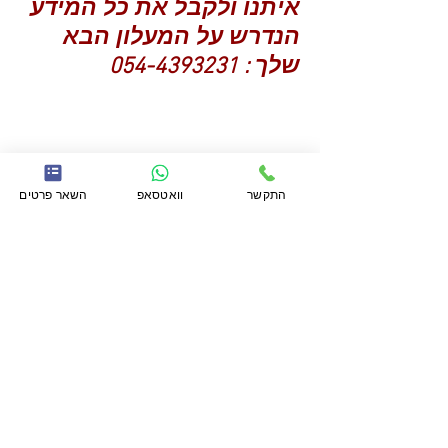
איתנו ולקבל את כל המידע
הנדרש על המעלון הבא
שלך :
054-4393231
התקשר
וואטסאפ
השאר פרטים
התקשר
054-4393231
או לחץ כאן
להשאיר פרטים בוואטסאפ. לחילופין
מלא פרטים ונשוב אליך בהקדם