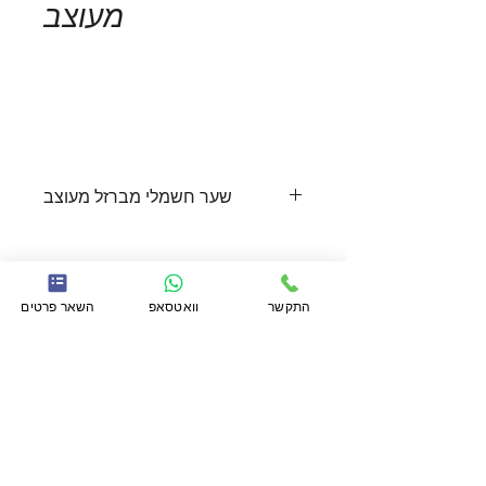
מעוצב
Add to Cart
שער חשמלי מברזל מעוצב
שער חשמלי
 מעוצב בדוגמת גל. שער סגור 
זה מותקן בבית פרטי שממוקם סמוך לים 
כך שהמראה הגלי מתמזג עם הנוף 
התקשר
וואטסאפ
השאר פרטים
הנצפה מחצר הבית. מתאים גם לבתים 
התקשר
054-4393231
או לחץ כאן
בעלי קווי עיצוב עגולים.
להשאיר פרטים בוואטסאפ. לחילופין
מלא פרטים ונשוב אליך בהקדם